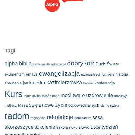
Tagi
dobry łotr
alpha
biblia
Duch Świety
centrum
dla młodzieży
ewangelizacja
ekumenizm
emaus
historia
ewangelizacji
formacja
kazimierzówka
katedra
zbawienia
jan
konferencja
kałków
Kurs
modlitwa o uzdrowienie
lectio divina
miłośc boża
modlitwy
nowe życie
Msza Święta
odpowiedzialnych
mojżesz
pismo święte
radom
rekolekcje
sesa
regionalna
seminarium
skorzeszyce
tydzień
szkolenie
słowo Boże
szkoła
słowo