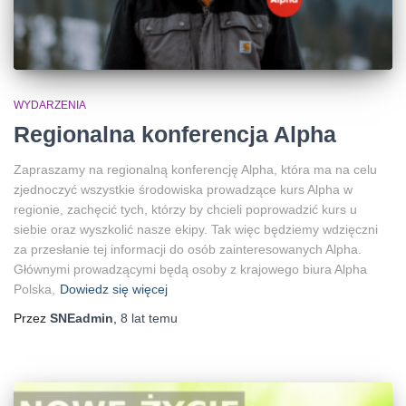
WYDARZENIA
Regionalna konferencja Alpha
Zapraszamy na regionalną konferencję Alpha, która ma na celu
zjednoczyć wszystkie środowiska prowadzące kurs Alpha w
regionie, zachęcić tych, którzy by chcieli poprowadzić kurs u
siebie oraz wyszkolić nasze ekipy. Tak więc będziemy wdzięczni
za przesłanie tej informacji do osób zainteresowanych Alpha.
Głównymi prowadzącymi będą osoby z krajowego biura Alpha
Polska,
Dowiedz się więcej
Przez
SNEadmin
,
8 lat
temu