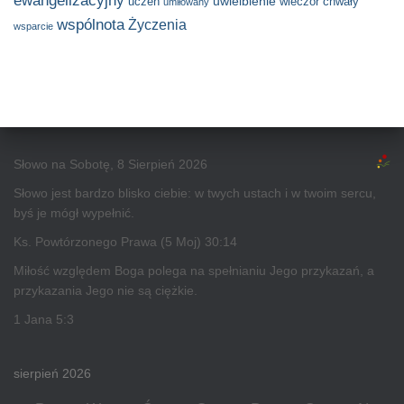
ewangelizacyjny
uwielbienie
uczeń
wieczór chwały
umiłowany
wspólnota
Życzenia
wsparcie
Słowo na Sobotę, 8 Sierpień 2026
Słowo jest bardzo blisko ciebie: w twych ustach i w twoim sercu,
byś je mógł wypełnić.
Ks. Powtórzonego Prawa (5 Moj) 30:14
Miłość względem Boga polega na spełnianiu Jego przykazań, a
przykazania Jego nie są ciężkie.
1 Jana 5:3
sierpień 2026