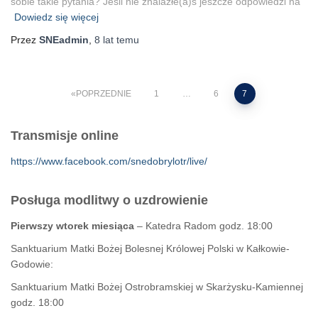
sobie takie pytania? Jeśli nie znalazłe(a)ś jeszcze odpowiedzi na
Dowiedz się więcej
Przez
SNEadmin
,
8 lat
temu
Stronicowanie
POPRZEDNIE
1
…
6
7
wpisów
Transmisje online
https://www.facebook.com/snedobrylotr/live/
Posługa modlitwy o uzdrowienie
Pierwszy wtorek miesiąca
– Katedra Radom godz. 18:00
Sanktuarium Matki Bożej Bolesnej Królowej Polski w Kałkowie-
Godowie:
Sanktuarium Matki Bożej Ostrobramskiej w Skarżysku-Kamiennej
godz. 18:00