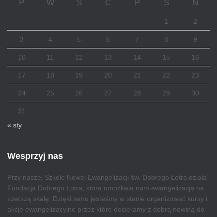
P
W
Ś
C
P
S
N
1
2
3
4
5
6
7
8
9
10
11
12
13
14
15
16
17
18
19
20
21
22
23
24
25
26
27
28
29
30
31
« sty
Wesprzyj nas
Przy naszej Szkole Nowej Ewangelizacji św. Dobrego Łotra działa
Fundacja Dobrego Łotra, która umożliwia nam ewangelizację na
szerszą skalę. Dzięki temu jesteśmy w stanie organizować kursy i
akcje ewangelizacyjne przez które docieramy z dobrą nowiną do