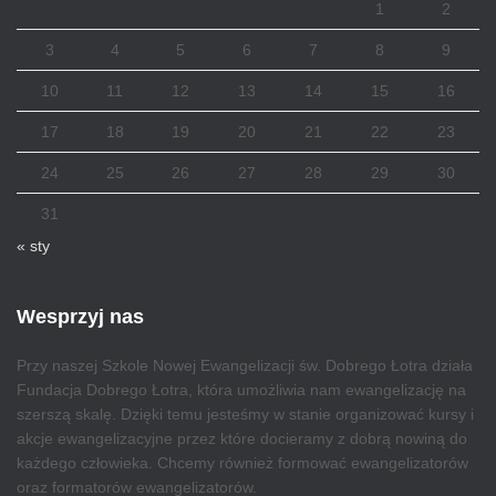
1
2
3
4
5
6
7
8
9
10
11
12
13
14
15
16
17
18
19
20
21
22
23
24
25
26
27
28
29
30
31
« sty
Wesprzyj nas
Przy naszej Szkole Nowej Ewangelizacji św. Dobrego Łotra działa
Fundacja Dobrego Łotra, która umożliwia nam ewangelizację na
szerszą skalę. Dzięki temu jesteśmy w stanie organizować kursy i
akcje ewangelizacyjne przez które docieramy z dobrą nowiną do
każdego człowieka. Chcemy również formować ewangelizatorów
oraz formatorów ewangelizatorów.