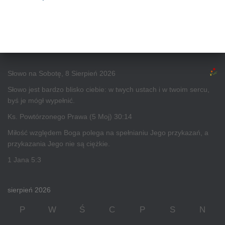
Słowo na Sobotę, 8 Sierpień 2026
Słowo jest bardzo blisko ciebie: w twych ustach i w twoim sercu,
byś je mógł wypełnić.
Ks. Powtórzonego Prawa (5 Moj) 30:14
Miłość względem Boga polega na spełnianiu Jego przykazań, a
przykazania Jego nie są ciężkie.
1 Jana 5:3
sierpień 2026
P
W
Ś
C
P
S
N