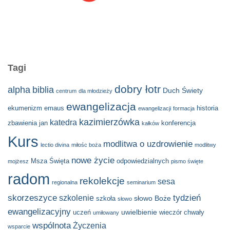
Tagi
dobry łotr
alpha
biblia
Duch Świety
centrum
dla młodzieży
ewangelizacja
ekumenizm
emaus
historia
ewangelizacji
formacja
kazimierzówka
katedra
zbawienia
jan
konferencja
kałków
Kurs
modlitwa o uzdrowienie
lectio divina
miłośc boża
modlitwy
nowe życie
Msza Święta
odpowiedzialnych
mojżesz
pismo święte
radom
rekolekcje
sesa
regionalna
seminarium
skorzeszyce
tydzień
szkolenie
słowo Boże
szkoła
słowo
ewangelizacyjny
uwielbienie
uczeń
wieczór chwały
umiłowany
wspólnota
Życzenia
wsparcie