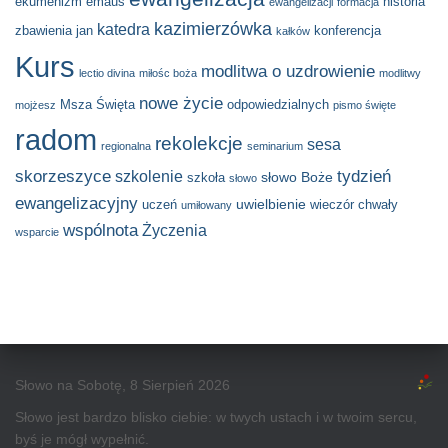
ekumenizm
emaus
historia
ewangelizacji
formacja
kazimierzówka
katedra
zbawienia
jan
konferencja
kałków
Kurs
modlitwa o uzdrowienie
lectio divina
miłośc boża
modlitwy
nowe życie
Msza Święta
odpowiedzialnych
mojżesz
pismo święte
radom
rekolekcje
sesa
regionalna
seminarium
skorzeszyce
tydzień
szkolenie
słowo Boże
szkoła
słowo
ewangelizacyjny
uwielbienie
uczeń
wieczór chwały
umiłowany
wspólnota
Życzenia
wsparcie
Słowo na Sobotę, 8 Sierpień 2026
Słowo jest bardzo blisko ciebie: w twych ustach i w twoim sercu,
byś je mógł wypełnić.