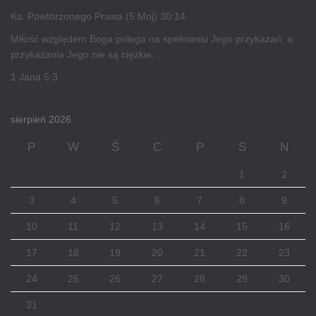
Ks. Powtórzonego Prawa (5 Moj) 30:14
Miłość względem Boga polega na spełnianiu Jego przykazań, a
przykazania Jego nie są ciężkie.
1 Jana 5:3
sierpień 2026
P
W
Ś
C
P
S
N
1
2
3
4
5
6
7
8
9
10
11
12
13
14
15
16
17
18
19
20
21
22
23
24
25
26
27
28
29
30
31