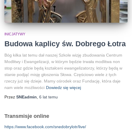
INICJATYWY
Budowa kaplicy św. Dobrego Łotra
Bóg kilka lat temu dał naszej Szkole wizję zbudowania Centrum
Modlitwy i Ewangelizacji, w którym będzie trwała modlitwa non
stop oraz gdzie będą kształceni ewangelizatorzy, którzy będą w
stanie podjąć misję głoszenia Słowa. Częściowo wiele z tych
rzeczy już się dzieje. Mamy ośrodek oraz Fundację, która daje
nam wiele możliwości
Dowiedz się więcej
Przez
SNEadmin
,
6 lat
temu
Transmisje online
https://www.facebook.com/snedobrylotr/live/