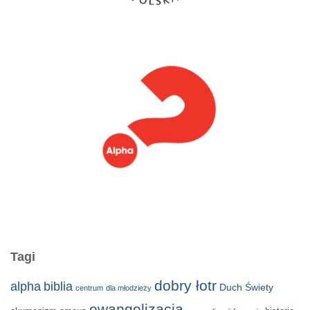
Tagi
dobry łotr
alpha
biblia
Duch Świety
centrum
dla młodzieży
ewangelizacja