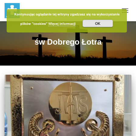
Kontynuując oglądanie tej witryny zgadzasz się na wykorzystanie
PRZE
OK
plików "cookies"
Więcej informacji
św Dobrego Łotra