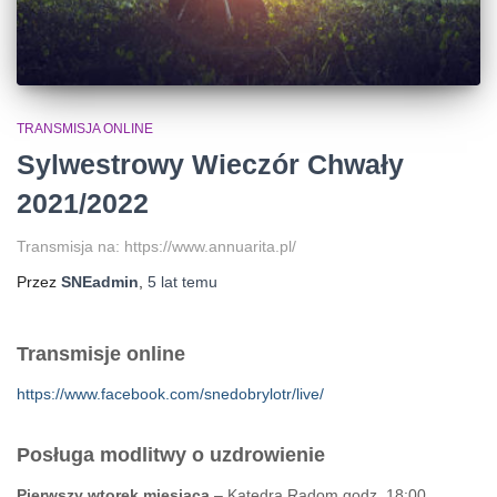
TRANSMISJA ONLINE
Sylwestrowy Wieczór Chwały
2021/2022
Transmisja na: https://www.annuarita.pl/
Przez
SNEadmin
,
5 lat
temu
Transmisje online
https://www.facebook.com/snedobrylotr/live/
Posługa modlitwy o uzdrowienie
Pierwszy wtorek miesiąca
– Katedra Radom godz. 18:00