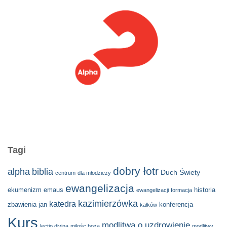
Tagi
dobry łotr
alpha
biblia
Duch Świety
centrum
dla młodzieży
ewangelizacja
ekumenizm
emaus
historia
ewangelizacji
formacja
kazimierzówka
katedra
zbawienia
jan
konferencja
kałków
Kurs
modlitwa o uzdrowienie
lectio divina
miłośc boża
modlitwy