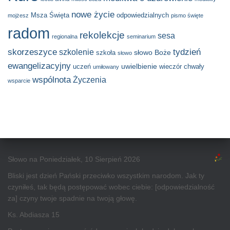
nowe życie
Msza Święta
odpowiedzialnych
mojżesz
pismo święte
radom
rekolekcje
sesa
regionalna
seminarium
skorzeszyce
tydzień
szkolenie
słowo Boże
szkoła
słowo
ewangelizacyjny
uwielbienie
uczeń
wieczór chwały
umiłowany
wspólnota
Życzenia
wsparcie
Słowo na Poniedziałek, 10 Sierpień 2026
Bliski jest dzień Pański przeciwko wszystkim narodom. Jak ty
czyniłeś, tak będą postępować wobec ciebie: [odpowiedzialność
za] czyny twoje spadnie na twoją głowę.
Ks. Abdiasza 15