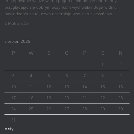
Postępowanie wasze wśród pogan niech będzie dobre, aby
przyglądając się dobrym uczynkom wychwalali Boga w dniu
nawiedzenia za to, czym oczerniają was jako złoczyńców.
1 Piotra 2:12
sierpień 2026
P
W
Ś
C
P
S
N
1
2
3
4
5
6
7
8
9
10
11
12
13
14
15
16
17
18
19
20
21
22
23
24
25
26
27
28
29
30
31
« sty