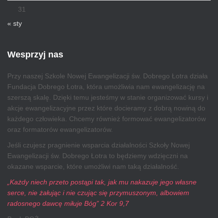
31
« sty
Wesprzyj nas
Przy naszej Szkole Nowej Ewangelizacji św. Dobrego Łotra działa
Fundacja Dobrego Łotra, która umożliwia nam ewangelizację na
szerszą skalę. Dzięki temu jesteśmy w stanie organizować kursy i
akcje ewangelizacyjne przez które docieramy z dobrą nowiną do
każdego człowieka. Chcemy również formować ewangelizatorów
oraz formatorów ewangelizatorów.
Jeśli czujesz pragnienie wsparcia działalności Szkoły Nowej
Ewangelizacji św. Dobrego Łotra to będziemy wdzięczni na
okazane wsparcie, które umożliwi nam taką działalność.
„Każdy niech przeto postąpi tak, jak mu nakazuje jego własne
serce, nie żałując i nie czując się przymuszonym, albowiem
radosnego dawcę miłuje Bóg” 2 Kor 9,7