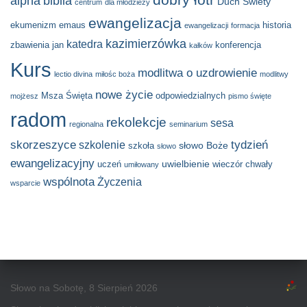
alpha
biblia
Duch Świety
centrum
dla młodzieży
ewangelizacja
ekumenizm
emaus
historia
ewangelizacji
formacja
kazimierzówka
katedra
zbawienia
jan
konferencja
kałków
Kurs
modlitwa o uzdrowienie
lectio divina
miłośc boża
modlitwy
nowe życie
Msza Święta
odpowiedzialnych
mojżesz
pismo święte
radom
rekolekcje
sesa
regionalna
seminarium
skorzeszyce
tydzień
szkolenie
słowo Boże
szkoła
słowo
ewangelizacyjny
uwielbienie
uczeń
wieczór chwały
umiłowany
wspólnota
Życzenia
wsparcie
Słowo na Sobotę, 8 Sierpień 2026