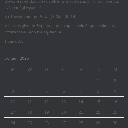
Słowo jest bardzo blisko ciebie: w twych ustach i w twoim sercu,
byś je mógł wypełnić.
Ks. Powtórzonego Prawa (5 Moj) 30:14
Miłość względem Boga polega na spełnianiu Jego przykazań, a
przykazania Jego nie są ciężkie.
1 Jana 5:3
sierpień 2026
P
W
Ś
C
P
S
N
1
2
3
4
5
6
7
8
9
10
11
12
13
14
15
16
17
18
19
20
21
22
23
24
25
26
27
28
29
30