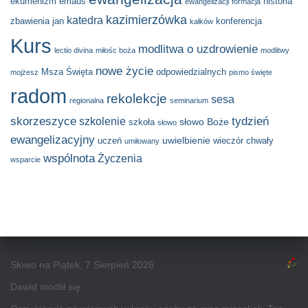
ekumenizm
emaus
historia
ewangelizacji
formacja
kazimierzówka
katedra
zbawienia
jan
konferencja
kałków
Kurs
modlitwa o uzdrowienie
lectio divina
miłośc boża
modlitwy
nowe życie
Msza Święta
odpowiedzialnych
mojżesz
pismo święte
radom
rekolekcje
sesa
regionalna
seminarium
skorzeszyce
tydzień
szkolenie
słowo Boże
szkoła
słowo
ewangelizacyjny
uwielbienie
uczeń
wieczór chwały
umiłowany
wspólnota
Życzenia
wsparcie
Słowo na Piątek, 7 Sierpień 2026
Dawid modlił się: