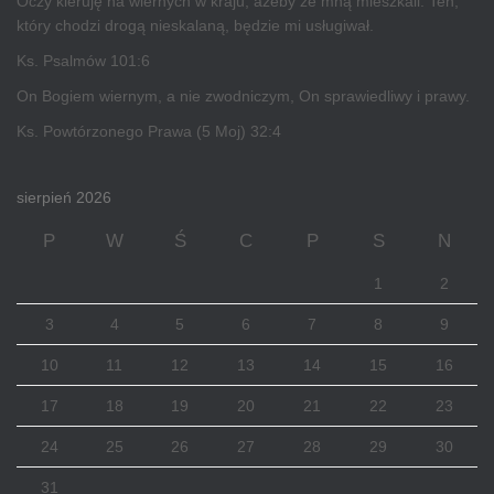
Oczy kieruję na wiernych w kraju, ażeby ze mną mieszkali. Ten,
który chodzi drogą nieskalaną, będzie mi usługiwał.
Ks. Psalmów 101:6
On Bogiem wiernym, a nie zwodniczym, On sprawiedliwy i prawy.
Ks. Powtórzonego Prawa (5 Moj) 32:4
sierpień 2026
P
W
Ś
C
P
S
N
1
2
3
4
5
6
7
8
9
10
11
12
13
14
15
16
17
18
19
20
21
22
23
24
25
26
27
28
29
30
31