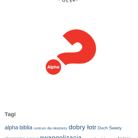
Tagi
dobry łotr
alpha
biblia
Duch Świety
centrum
dla młodzieży
ewangelizacja