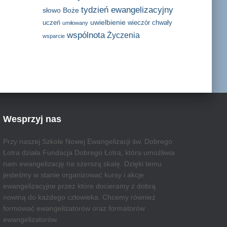
tydzień ewangelizacyjny
słowo Boże
uwielbienie
uczeń
wieczór chwały
umiłowany
wspólnota
Życzenia
wsparcie
Wesprzyj nas
Przy naszej Szkole Nowej Ewangelizacji św. Dobrego
Łotra działa Fundacja Dobrego Łotra, która umożliwia
nam ewangelizację na szerszą skalę. Dzięki temu
jesteśmy w stanie organizować kursy i akcje
ewangelizacyjne przez które docieramy z dobrą
nowiną do każdego człowieka. Chcemy również
formować ewangelizatorów oraz formatorów
ewangelizatorów.