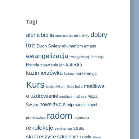
Tagi
dobry
alpha
biblia
centrum
dla młodzieży
łotr
Duch Świety
ekumenizm
emaus
ewangelizacja
ewangelizacji
formacja
katedra
historia zbawienia
jan
kazimierzówka
konferencja
kałków
Kurs
modlitwa
lectio divina
miłośc boża
o uzdrowienie
Msza
modlitwy
mojżesz
nowe życie
Święta
odpowiedzialnych
radom
pismo święte
regionalna
rekolekcje
sesa
seminarium
skorzeszyce
szkolenie
szkoła
słowo