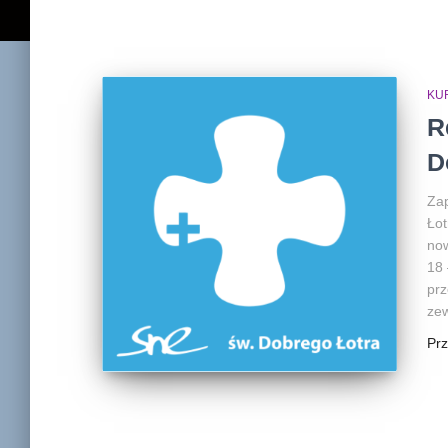
KU
R
D
Zap
Łot
no
18 
prz
zew
Pr