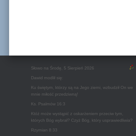
Słowo na Środę, 5 Sierpień 2026
Dawid modlił się:
Ku świętym, którzy są na Jego ziemi, wzbudził On we
mnie miłość przedziwną!
Ks. Psalmów 16:3
Któż może wystąpić z oskarżeniem przeciw tym,
których Bóg wybrał? Czyż Bóg, który usprawiedliwia?
Rzymian 8:33