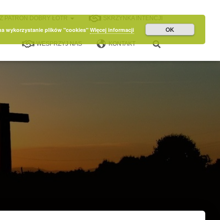
Z PATRON DOBRY ŁOTR
SKRZYNKA INTENCJI
OK
 na wykorzystanie plików "cookies"
Więcej informacji
WESPRZYJ NAS
KONTAKT