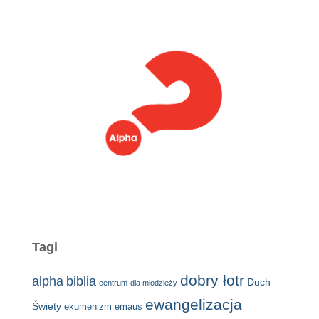
Tagi
dobry łotr
alpha
biblia
Duch
centrum
dla młodzieży
ewangelizacja
Świety
ekumenizm
emaus