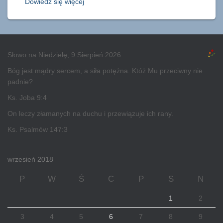
Dowiedz się więcej
Słowo na Niedzielę, 9 Sierpień 2026
Bóg jest mądry sercem, a siła potężna. Któż Mu przeciwny nie
padnie?
Ks. Joba 9:4
On leczy złamanych na duchu i przewiązuje ich rany.
Ks. Psalmów 147:3
wrzesień 2018
P
W
Ś
C
P
S
N
1
2
3
4
5
6
7
8
9