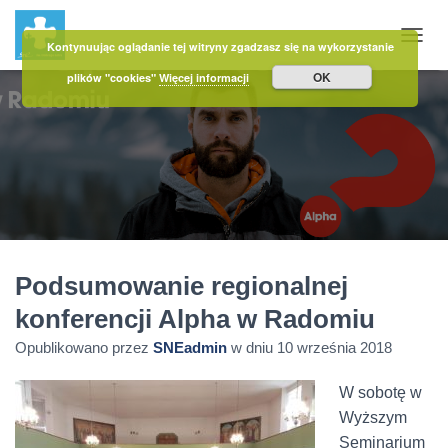
Kontynuując oglądanie tej witryny zgadzasz się na wykorzystanie
PRZE
OK
plików "cookies"
Więcej informacji
Podsumowanie regionalnej
konferencji Alpha w Radomiu
Opublikowano przez
SNEadmin
w dniu
10 września 2018
W sobotę w
Wyższym
Seminarium