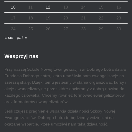
10
11
12
13
14
15
16
17
18
19
20
21
22
23
24
25
26
27
28
29
30
« sie
paź »
Wesprzyj nas
Przy naszej Szkole Nowej Ewangelizacji św. Dobrego Łotra działa
Fundacja Dobrego Łotra, która umożliwia nam ewangelizację na
szerszą skalę. Dzięki temu jesteśmy w stanie organizować kursy i
akcje ewangelizacyjne przez które docieramy z dobrą nowiną do
każdego człowieka. Chcemy również formować ewangelizatorów
oraz formatorów ewangelizatorów.
Jeśli czujesz pragnienie wsparcia działalności Szkoły Nowej
Ewangelizacji św. Dobrego Łotra to będziemy wdzięczni na
okazane wsparcie, które umożliwi nam taką działalność.