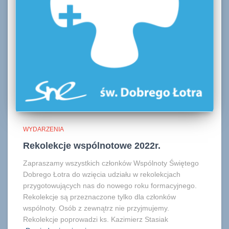
WYDARZENIA
Rekolekcje wspólnotowe 2022r.
Zapraszamy wszystkich członków Wspólnoty Świętego
Dobrego Łotra do wzięcia udziału w rekolekcjach
przygotowujących nas do nowego roku formacyjnego.
Rekolekcje są przeznaczone tylko dla członków
wspólnoty. Osób z zewnątrz nie przyjmujemy.
Rekolekcje poprowadzi ks. Kazimierz Stasiak