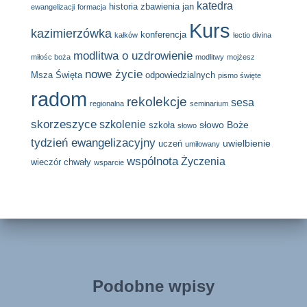
katedra
historia zbawienia
jan
ewangelizacji
formacja
Kurs
kazimierzówka
konferencja
kałków
lectio divina
modlitwa o uzdrowienie
miłośc boża
modlitwy
mojżesz
nowe życie
Msza Święta
odpowiedzialnych
pismo święte
radom
rekolekcje
sesa
regionalna
seminarium
skorzeszyce
szkolenie
słowo Boże
szkoła
słowo
tydzień ewangelizacyjny
uwielbienie
uczeń
umiłowany
wspólnota
Życzenia
wieczór chwały
wsparcie
Podobne wpisy