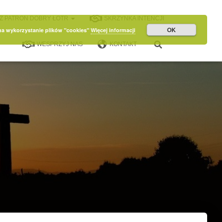
Z PATRON DOBRY ŁOTR
SKRZYNKA INTENCJI
OK
 na wykorzystanie plików "cookies"
Więcej informacji
WESPRZYJ NAS
KONTAKT