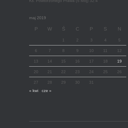
Ks. Powtórzonego Prawa (5 Moj) 32:4
maj 2019
P
W
Ś
C
P
S
N
1
2
3
4
5
6
7
8
9
10
11
12
13
14
15
16
17
18
19
20
21
22
23
24
25
26
27
28
29
30
31
« kwi
cze »