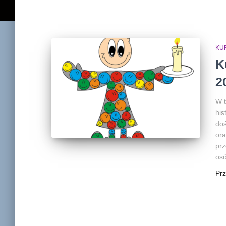
KU
K
2
W t
his
doś
ora
prz
osó
Pr