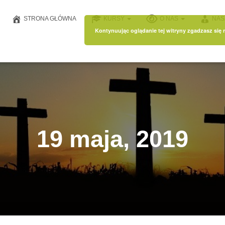
STRONA GŁÓWNA
KURSY
O NAS
NAS
Kontynuując oglądanie tej witryny zgadzasz się
19 maja, 2019