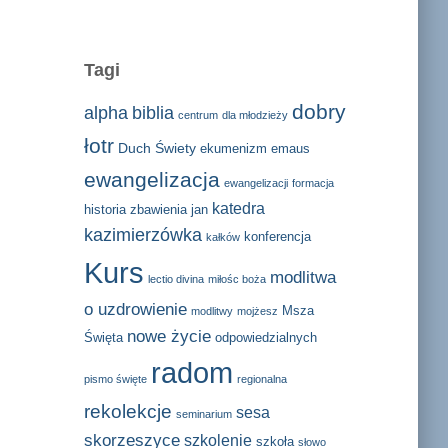
Tagi
dobry
alpha
biblia
centrum
dla młodzieży
łotr
Duch Świety
ekumenizm
emaus
ewangelizacja
ewangelizacji
formacja
katedra
historia zbawienia
jan
kazimierzówka
konferencja
kałków
Kurs
modlitwa
lectio divina
miłośc boża
o uzdrowienie
Msza
modlitwy
mojżesz
nowe życie
Święta
odpowiedzialnych
radom
pismo święte
regionalna
rekolekcje
sesa
seminarium
skorzeszyce
szkolenie
szkoła
słowo