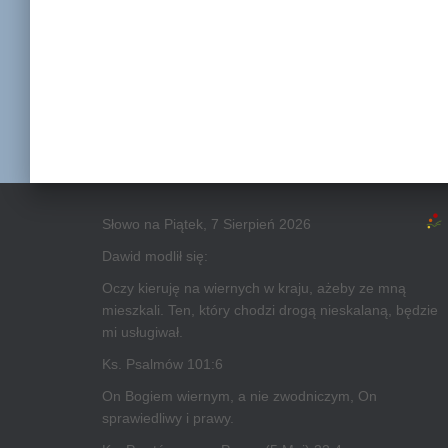
Słowo na Piątek, 7 Sierpień 2026
Dawid modlił się:
Oczy kieruję na wiernych w kraju, ażeby ze mną
mieszkali. Ten, który chodzi drogą nieskalaną, będzie
mi usługiwał.
Ks. Psalmów 101:6
On Bogiem wiernym, a nie zwodniczym, On
sprawiedliwy i prawy.