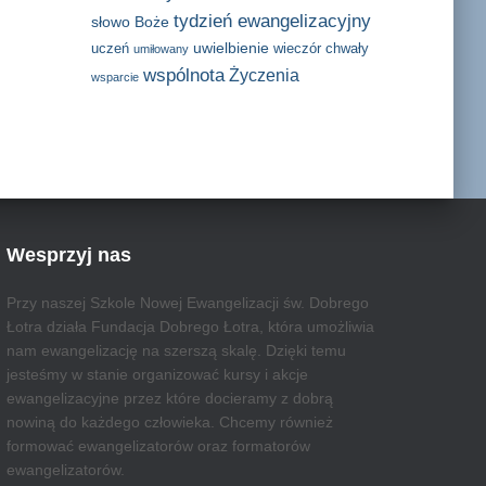
tydzień ewangelizacyjny
słowo Boże
uwielbienie
uczeń
wieczór chwały
umiłowany
wspólnota
Życzenia
wsparcie
Wesprzyj nas
Przy naszej Szkole Nowej Ewangelizacji św. Dobrego
Łotra działa Fundacja Dobrego Łotra, która umożliwia
nam ewangelizację na szerszą skalę. Dzięki temu
jesteśmy w stanie organizować kursy i akcje
ewangelizacyjne przez które docieramy z dobrą
nowiną do każdego człowieka. Chcemy również
formować ewangelizatorów oraz formatorów
ewangelizatorów.