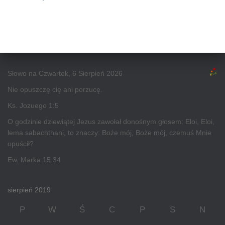
Słowo na Czwartek, 6 Sierpień 2026
Nie opuszczę cię ani porzucę.
Ks. Jozuego 1:5
O godzinie dziewiątej Jezus zawołał donośnym głosem: Eloi, Eloi,
lema sabachthani, to znaczy: Boże mój, Boże mój, czemuś Mnie
opuścił?
Ew. Marka 15:34
sierpień 2019
P
W
Ś
C
P
S
N