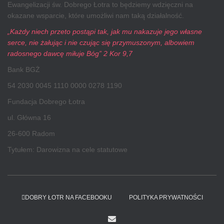
Ewangelizacji św. Dobrego Łotra to będziemy wdzięczni na
okazane wsparcie, które umożliwi nam taką działalność.
„Każdy niech przeto postąpi tak, jak mu nakazuje jego własne
serce, nie żałując i nie czując się przymuszonym, albowiem
radosnego dawcę miłuje Bóg” 2 Kor 9,7
Bank BGŻ
54 2030 0045 1110 0000 0278 1190
Fundacja Dobrego Łotra
ul. Główna 16
26-600 Radom
Tytułem: Darowizna na cele statutowe
DOBRY ŁOTR NA FACEBOOKU
POLITYKA PRYWATNOŚCI