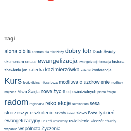
Tagi
dobry łotr
alpha
biblia
Duch Świety
centrum
dla młodzieży
ewangelizacja
ekumenizm
emaus
historia
ewangelizacji
formacja
kazimierzówka
katedra
zbawienia
jan
konferencja
kałków
Kurs
modlitwa o uzdrowienie
lectio divina
miłośc boża
modlitwy
nowe życie
Msza Święta
odpowiedzialnych
mojżesz
pismo święte
radom
rekolekcje
sesa
regionalna
seminarium
skorzeszyce
tydzień
szkolenie
słowo Boże
szkoła
słowo
ewangelizacyjny
uwielbienie
uczeń
wieczór chwały
umiłowany
wspólnota
Życzenia
wsparcie