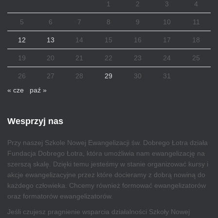
1
2
3
4
5
6
7
8
9
10
11
12
13
14
15
16
17
18
19
20
21
22
23
24
25
26
27
28
29
30
31
« cze
paź »
Wesprzyj nas
Przy naszej Szkole Nowej Ewangelizacji św. Dobrego Łotra działa
Fundacja Dobrego Łotra, która umożliwia nam ewangelizację na
szerszą skalę. Dzięki temu jesteśmy w stanie organizować kursy i
akcje ewangelizacyjne przez które docieramy z dobrą nowiną do
każdego człowieka. Chcemy również formować ewangelizatorów
oraz formatorów ewangelizatorów.
Jeśli czujesz pragnienie wsparcia działalności Szkoły Nowej