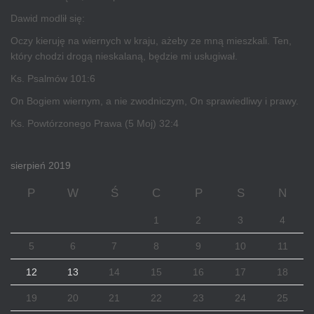
Dawid modlił się:
Oczy kieruję na wiernych w kraju, ażeby ze mną mieszkali. Ten,
który chodzi drogą nieskalaną, będzie mi usługiwał.
Ks. Psalmów 101:6
On Bogiem wiernym, a nie zwodniczym, On sprawiedliwy i prawy.
Ks. Powtórzonego Prawa (5 Moj) 32:4
sierpień 2019
P
W
Ś
C
P
S
N
1
2
3
4
5
6
7
8
9
10
11
12
13
14
15
16
17
18
19
20
21
22
23
24
25