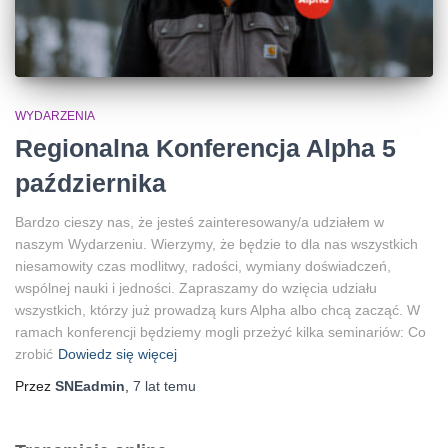
WYDARZENIA
Regionalna Konferencja Alpha 5
października
Bardzo cieszy nas, że jesteś zainteresowany/a udziałem w
naszym Wydarzeniu. Wierzymy, że będzie to dla nas wszystkich
niesamowity czas modlitwy, radości, wymiany doświadczeń,
wspólnej nauki i jedności. Zapraszamy do wzięcia udziału
wszystkich, którzy już prowadzą kurs Alpha albo chcą zacząć. W
ramach konferencji będziemy mogli przeżyć kilka seminariów: Co
zrobić
Dowiedz się więcej
Przez
SNEadmin
,
7 lat
temu