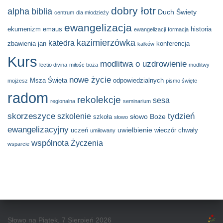
dobry łotr
alpha
biblia
Duch Świety
centrum
dla młodzieży
ewangelizacja
ekumenizm
emaus
historia
ewangelizacji
formacja
kazimierzówka
katedra
zbawienia
jan
konferencja
kałków
Kurs
modlitwa o uzdrowienie
lectio divina
miłośc boża
modlitwy
nowe życie
Msza Święta
odpowiedzialnych
mojżesz
pismo święte
radom
rekolekcje
sesa
regionalna
seminarium
skorzeszyce
tydzień
szkolenie
słowo Boże
szkoła
słowo
ewangelizacyjny
uwielbienie
uczeń
wieczór chwały
umiłowany
wspólnota
Życzenia
wsparcie
Słowo na Piątek, 7 Sierpień 2026