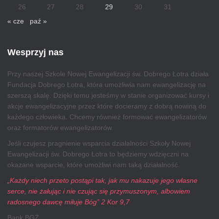
26
27
28
29
30
31
« cze
paź »
Wesprzyj nas
Przy naszej Szkole Nowej Ewangelizacji św. Dobrego Łotra działa
Fundacja Dobrego Łotra, która umożliwia nam ewangelizację na
szerszą skalę. Dzięki temu jesteśmy w stanie organizować kursy i
akcje ewangelizacyjne przez które docieramy z dobrą nowiną do
każdego człowieka. Chcemy również formować ewangelizatorów
oraz formatorów ewangelizatorów.
Jeśli czujesz pragnienie wsparcia działalności Szkoły Nowej
Ewangelizacji św. Dobrego Łotra to będziemy wdzięczni na
okazane wsparcie, które umożliwi nam taką działalność.
„Każdy niech przeto postąpi tak, jak mu nakazuje jego własne
serce, nie żałując i nie czując się przymuszonym, albowiem
radosnego dawcę miłuje Bóg” 2 Kor 9,7
Bank BGŻ