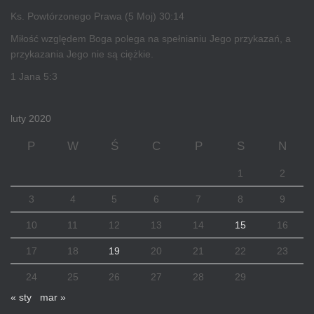
Ks. Powtórzonego Prawa (5 Moj) 30:14
Miłość względem Boga polega na spełnianiu Jego przykazań, a
przykazania Jego nie są ciężkie.
1 Jana 5:3
luty 2020
P
W
Ś
C
P
S
N
1
2
3
4
5
6
7
8
9
10
11
12
13
14
15
16
17
18
19
20
21
22
23
24
25
26
27
28
29
« sty
mar »