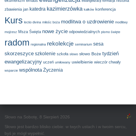
ekumenizm
emaus
historia
ewangelizacji
formacja
kazimierzówka
katedra
zbawienia
jan
konferencja
kałków
Kurs
modlitwa o uzdrowienie
lectio divina
miłośc boża
modlitwy
nowe życie
Msza Święta
odpowiedzialnych
mojżesz
pismo święte
radom
rekolekcje
sesa
regionalna
seminarium
skorzeszyce
tydzień
szkolenie
słowo Boże
szkoła
słowo
ewangelizacyjny
uwielbienie
uczeń
wieczór chwały
umiłowany
wspólnota
Życzenia
wsparcie
Słowo na Sobotę, 8 Sierpień 2026
Słowo jest bardzo blisko ciebie: w twych ustach i w twoim sercu,
byś je mógł wypełnić.