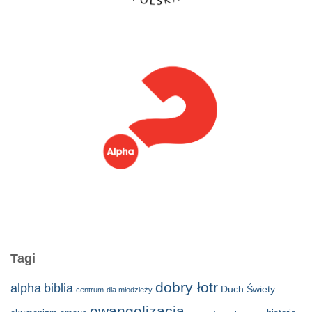
Tagi
dobry łotr
alpha
biblia
Duch Świety
centrum
dla młodzieży
ewangelizacja