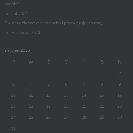
padnie?
Ks. Joba 9:4
On leczy złamanych na duchu i przewiązuje ich rany.
Ks. Psalmów 147:3
sierpień 2026
P
W
Ś
C
P
S
N
1
2
3
4
5
6
7
8
9
10
11
12
13
14
15
16
17
18
19
20
21
22
23
24
25
26
27
28
29
30
31