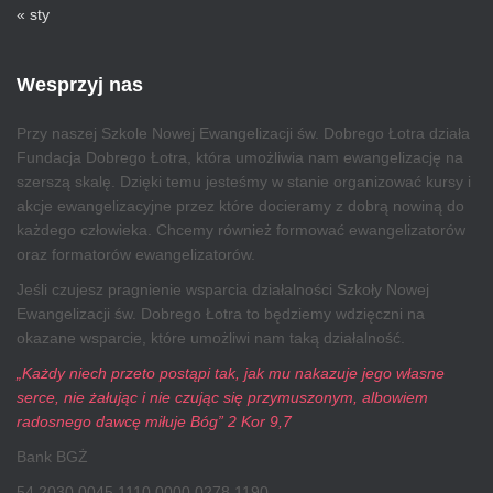
« sty
Wesprzyj nas
Przy naszej Szkole Nowej Ewangelizacji św. Dobrego Łotra działa
Fundacja Dobrego Łotra, która umożliwia nam ewangelizację na
szerszą skalę. Dzięki temu jesteśmy w stanie organizować kursy i
akcje ewangelizacyjne przez które docieramy z dobrą nowiną do
każdego człowieka. Chcemy również formować ewangelizatorów
oraz formatorów ewangelizatorów.
Jeśli czujesz pragnienie wsparcia działalności Szkoły Nowej
Ewangelizacji św. Dobrego Łotra to będziemy wdzięczni na
okazane wsparcie, które umożliwi nam taką działalność.
„Każdy niech przeto postąpi tak, jak mu nakazuje jego własne
serce, nie żałując i nie czując się przymuszonym, albowiem
radosnego dawcę miłuje Bóg” 2 Kor 9,7
Bank BGŻ
54 2030 0045 1110 0000 0278 1190