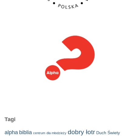
Tagi
dobry łotr
alpha
biblia
Duch Świety
centrum
dla młodzieży