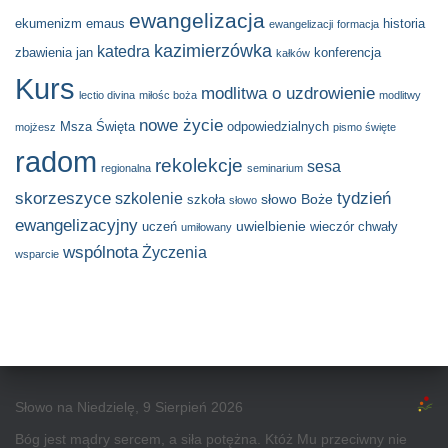
ewangelizacja
ekumenizm
emaus
historia
ewangelizacji
formacja
kazimierzówka
katedra
zbawienia
jan
konferencja
kałków
Kurs
modlitwa o uzdrowienie
lectio divina
miłośc boża
modlitwy
nowe życie
Msza Święta
odpowiedzialnych
mojżesz
pismo święte
radom
rekolekcje
sesa
regionalna
seminarium
skorzeszyce
tydzień
szkolenie
słowo Boże
szkoła
słowo
ewangelizacyjny
uwielbienie
uczeń
wieczór chwały
umiłowany
wspólnota
Życzenia
wsparcie
Słowo na Niedzielę, 9 Sierpień 2026
Bóg jest mądry sercem, a siła potężna. Któż Mu przeciwny nie