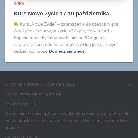
KURS
Kurs Nowe Życie 17-19 października
Kurs „Nowe Życie” – zaproszenie do czegoś więcej
Czy żyjesz już nowym życiem?Czy życie w relacji z
Bogiem może być naprawdę piękne?Czego tak
naprawdę chce ode mnie Bóg?Czy Bóg jest surowym
sędzią, czy może
Dowiedz się więcej
Słowo na Czwartek, 6 Sierpień 2026
Nie opuszczę cię ani porzucę.
Ks. Jozuego 1:5
O godzinie dziewiątej Jezus zawołał donośnym głosem: Eloi, Eloi,
lema sabachthani, to znaczy: Boże mój, Boże mój, czemuś Mnie
opuścił?
Ew. Marka 15:34