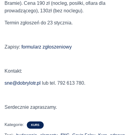
Bramie). Cena 190 zł (nocleg, posiłki, ofiara dla
prowadzącego), 130zł (bez noclegu).
Termin zgłoszeń do 23 stycznia.
Zapisy:
formularz zgłoszeniowy
Kontakt:
sne@dobrylotr.pl
lub tel. 792 613 780.
Serdecznie zapraszamy.
Kategorie:
KURS
Tagi:
budowania
elementy
ENC
Gavin Faley
Kurs
odnowa