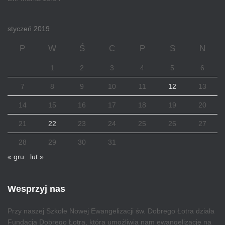
styczeń 2019
P
W
Ś
C
P
S
N
1
2
3
4
5
6
7
8
9
10
11
12
13
14
15
16
17
18
19
20
21
22
23
24
25
26
27
28
29
30
31
« gru
lut »
Wesprzyj nas
Przy naszej Szkole Nowej Ewangelizacji św. Dobrego Łotra działa
Fundacja Dobrego Łotra, która umożliwia nam ewangelizację na