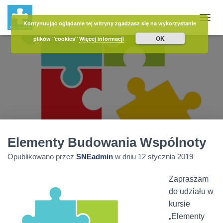
Kontynuując oglądanie tej witryny zgadzasz się na wykorzystanie
PRZE
OK
plików "cookies"
Więcej informacji
Elementy Budowania Wspólnoty
Opublikowano przez
SNEadmin
w dniu
12 stycznia 2019
Zapraszam
do udziału w
kursie
„Elementy