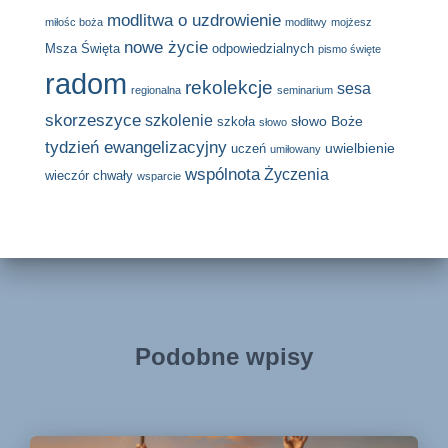
modlitwa o uzdrowienie
miłośc boża
modlitwy
mojżesz
nowe życie
Msza Święta
odpowiedzialnych
pismo święte
radom
rekolekcje
sesa
regionalna
seminarium
skorzeszyce
szkolenie
słowo Boże
szkoła
słowo
tydzień ewangelizacyjny
uwielbienie
uczeń
umiłowany
wspólnota
Życzenia
wieczór chwały
wsparcie
Podobne wpisy