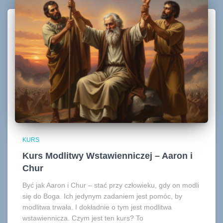
KURS
Kurs Modlitwy Wstawienniczej – Aaron i
Chur
Być jak Aaron i Chur – stać przy człowieku, gdy on modli
się do Boga. Ich jedynym zadaniem jest pomóc, by
modlitwa trwała. I dokładnie o tym jest modlitwa
wstawiennicza. Czym jest ten kurs? To