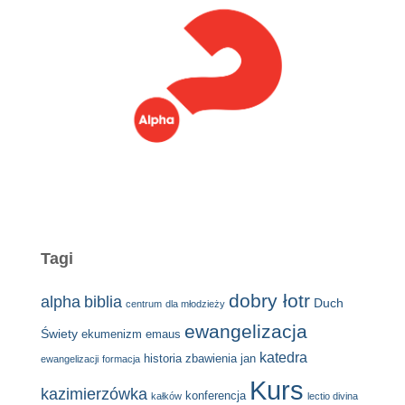
Tagi
dobry łotr
alpha
biblia
Duch
centrum
dla młodzieży
ewangelizacja
Świety
ekumenizm
emaus
katedra
historia zbawienia
jan
ewangelizacji
formacja
Kurs
kazimierzówka
konferencja
kałków
lectio divina