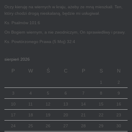
Oczy kieruję na wiernych w kraju, ażeby ze mną mieszkali. Ten,
który chodzi drogą nieskalaną, będzie mi usługiwał.
Ks. Psalmów 101:6
On Bogiem wiernym, a nie zwodniczym, On sprawiedliwy i prawy.
Ks. Powtórzonego Prawa (5 Moj) 32:4
sierpień 2026
P
W
Ś
C
P
S
N
1
2
3
4
5
6
7
8
9
10
11
12
13
14
15
16
17
18
19
20
21
22
23
24
25
26
27
28
29
30