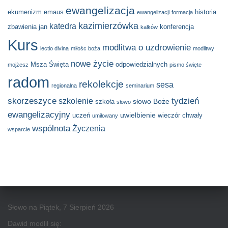
ewangelizacja
ekumenizm
emaus
historia
ewangelizacji
formacja
kazimierzówka
katedra
zbawienia
jan
konferencja
kałków
Kurs
modlitwa o uzdrowienie
lectio divina
miłośc boża
modlitwy
nowe życie
Msza Święta
odpowiedzialnych
mojżesz
pismo święte
radom
rekolekcje
sesa
regionalna
seminarium
skorzeszyce
tydzień
szkolenie
słowo Boże
szkoła
słowo
ewangelizacyjny
uwielbienie
uczeń
wieczór chwały
umiłowany
wspólnota
Życzenia
wsparcie
Słowo na Piątek, 7 Sierpień 2026
Dawid modlił się: