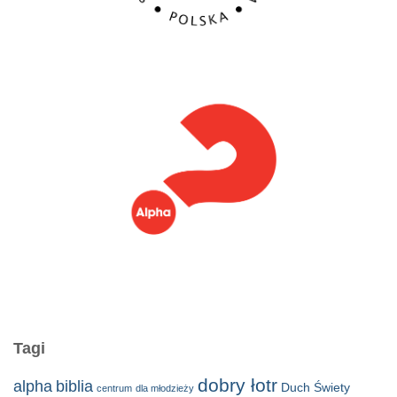
Tagi
dobry łotr
alpha
biblia
Duch Świety
centrum
dla młodzieży