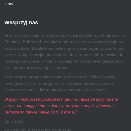
« sty
Wesprzyj nas
Przy naszej Szkole Nowej Ewangelizacji św. Dobrego Łotra działa
Fundacja Dobrego Łotra, która umożliwia nam ewangelizację na
szerszą skalę. Dzięki temu jesteśmy w stanie organizować kursy i
akcje ewangelizacyjne przez które docieramy z dobrą nowiną do
każdego człowieka. Chcemy również formować ewangelizatorów
oraz formatorów ewangelizatorów.
Jeśli czujesz pragnienie wsparcia działalności Szkoły Nowej
Ewangelizacji św. Dobrego Łotra to będziemy wdzięczni na
okazane wsparcie, które umożliwi nam taką działalność.
„Każdy niech przeto postąpi tak, jak mu nakazuje jego własne
serce, nie żałując i nie czując się przymuszonym, albowiem
radosnego dawcę miłuje Bóg” 2 Kor 9,7
Bank BGŻ
54 2030 0045 1110 0000 0278 1190