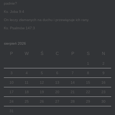
padnie?
Ks. Joba 9:4
On leczy złamanych na duchu i przewiązuje ich rany.
Ks. Psalmów 147:3
sierpień 2026
P
W
Ś
C
P
S
N
1
2
3
4
5
6
7
8
9
10
11
12
13
14
15
16
17
18
19
20
21
22
23
24
25
26
27
28
29
30
31