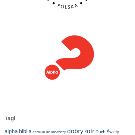
Tagi
dobry łotr
alpha
biblia
Duch Świety
centrum
dla młodzieży