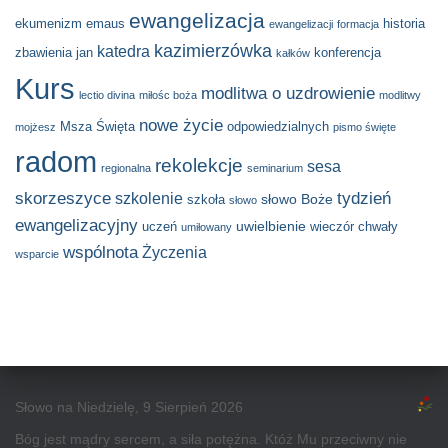
ewangelizacja
ekumenizm
emaus
historia
ewangelizacji
formacja
kazimierzówka
katedra
zbawienia
jan
konferencja
kałków
Kurs
modlitwa o uzdrowienie
lectio divina
miłośc boża
modlitwy
nowe życie
Msza Święta
odpowiedzialnych
mojżesz
pismo święte
radom
rekolekcje
sesa
regionalna
seminarium
skorzeszyce
tydzień
szkolenie
słowo Boże
szkoła
słowo
ewangelizacyjny
uwielbienie
uczeń
wieczór chwały
umiłowany
wspólnota
Życzenia
wsparcie
Słowo na Niedzielę, 9 Sierpień 2026
Bóg jest mądry sercem, a siła potężna. Któż Mu przeciwny nie