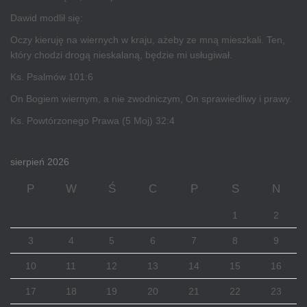
Dawid modlił się:
Oczy kieruję na wiernych w kraju, ażeby ze mną mieszkali. Ten,
który chodzi drogą nieskalaną, będzie mi usługiwał.
Ks. Psalmów 101:6
On Bogiem wiernym, a nie zwodniczym, On sprawiedliwy i prawy.
Ks. Powtórzonego Prawa (5 Moj) 32:4
sierpień 2026
P
W
Ś
C
P
S
N
1
2
3
4
5
6
7
8
9
10
11
12
13
14
15
16
17
18
19
20
21
22
23