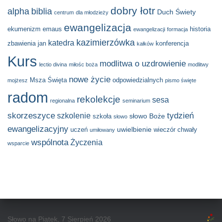
dobry łotr
alpha
biblia
Duch Świety
centrum
dla młodzieży
ewangelizacja
ekumenizm
emaus
historia
ewangelizacji
formacja
kazimierzówka
katedra
zbawienia
jan
konferencja
kałków
Kurs
modlitwa o uzdrowienie
lectio divina
miłośc boża
modlitwy
nowe życie
Msza Święta
odpowiedzialnych
mojżesz
pismo święte
radom
rekolekcje
sesa
regionalna
seminarium
skorzeszyce
tydzień
szkolenie
słowo Boże
szkoła
słowo
ewangelizacyjny
uwielbienie
uczeń
wieczór chwały
umiłowany
wspólnota
Życzenia
wsparcie
Słowo na Piątek, 7 Sierpień 2026