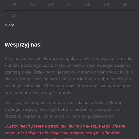
24
25
26
27
28
29
30
31
« sty
Wesprzyj nas
Przy naszej Szkole Nowej Ewangelizacji św. Dobrego Łotra działa
Fundacja Dobrego Łotra, która umożliwia nam ewangelizację na
szerszą skalę. Dzięki temu jesteśmy w stanie organizować kursy i
akcje ewangelizacyjne przez które docieramy z dobrą nowiną do
każdego człowieka. Chcemy również formować ewangelizatorów
oraz formatorów ewangelizatorów.
Jeśli czujesz pragnienie wsparcia działalności Szkoły Nowej
Ewangelizacji św. Dobrego Łotra to będziemy wdzięczni na
okazane wsparcie, które umożliwi nam taką działalność.
„Każdy niech przeto postąpi tak, jak mu nakazuje jego własne
serce, nie żałując i nie czując się przymuszonym, albowiem