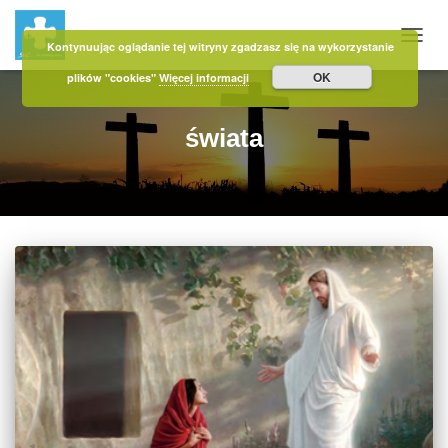
Kontynuując oglądanie tej witryny zgadzasz się na wykorzystanie
PRZE
OK
plików "cookies"
Więcej informacji
świata