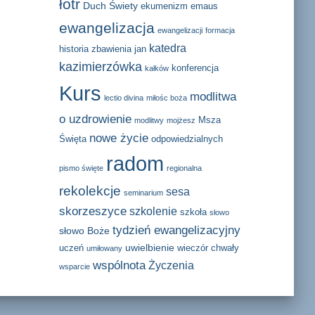
łotr
Duch Świety
ekumenizm
emaus
ewangelizacja
ewangelizacji
formacja
katedra
historia zbawienia
jan
kazimierzówka
konferencja
kałków
Kurs
modlitwa
lectio divina
miłośc boża
o uzdrowienie
Msza
modlitwy
mojżesz
nowe życie
Święta
odpowiedzialnych
radom
pismo święte
regionalna
rekolekcje
sesa
seminarium
skorzeszyce
szkolenie
szkoła
słowo
tydzień ewangelizacyjny
słowo Boże
uwielbienie
uczeń
wieczór chwały
umiłowany
wspólnota
Życzenia
wsparcie