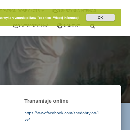
Z PATRON DOBRY ŁOTR
SKRZYNKA INTENCJI
OK
 na wykorzystanie plików "cookies"
Więcej informacji
WESPRZYJ NAS
KONTAKT
Transmisje online
https://www.facebook.com/snedobrylotr/li
ve/