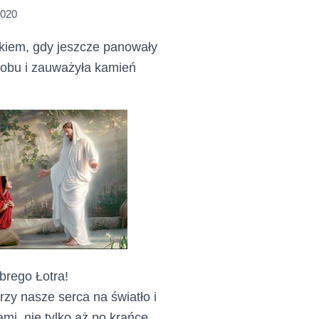
2020
kiem, gdy jeszcze panowały
robu i zauważyła kamień
brego Łotra!
zy nasze serca na światło i
mi, nie tylko aż po krańce