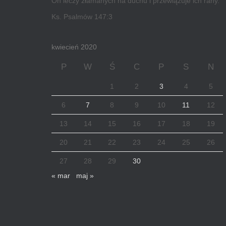
On leczy złamanych na duchu i przewiązuje ich rany.
Ks. Psalmów 147:3
kwiecień 2020
P
W
Ś
C
P
S
N
1
2
3
4
5
6
7
8
9
10
11
12
13
14
15
16
17
18
19
20
21
22
23
24
25
26
27
28
29
30
« mar
maj »