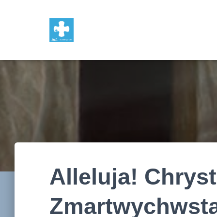
Alleluja! Chrys
Zmartwychwsta