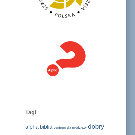
Tagi
dobry
alpha
biblia
centrum
dla młodzieży