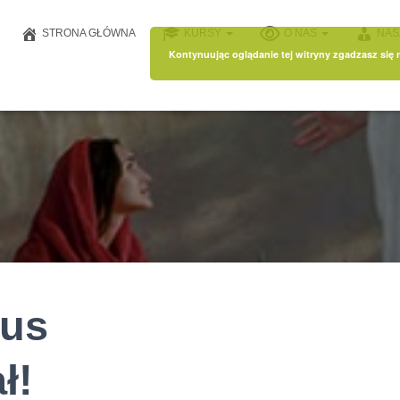
STRONA GŁÓWNA
KURSY
O NAS
NAS
Kontynuując oglądanie tej witryny zgadzasz się
tus
ł!