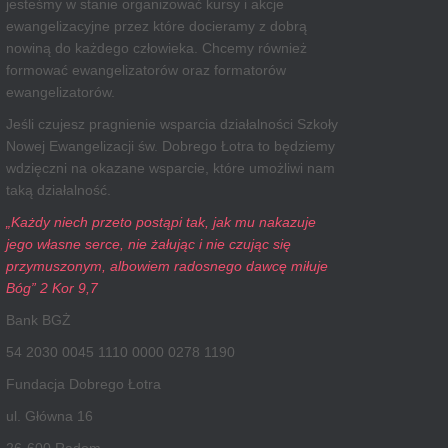
jesteśmy w stanie organizować kursy i akcje
ewangelizacyjne przez które docieramy z dobrą
nowiną do każdego człowieka. Chcemy również
formować ewangelizatorów oraz formatorów
ewangelizatorów.
Jeśli czujesz pragnienie wsparcia działalności Szkoły
Nowej Ewangelizacji św. Dobrego Łotra to będziemy
wdzięczni na okazane wsparcie, które umożliwi nam
taką działalność.
„Każdy niech przeto postąpi tak, jak mu nakazuje
jego własne serce, nie żałując i nie czując się
przymuszonym, albowiem radosnego dawcę miłuje
Bóg” 2 Kor 9,7
Bank BGŻ
54 2030 0045 1110 0000 0278 1190
Fundacja Dobrego Łotra
ul. Główna 16
26-600 Radom