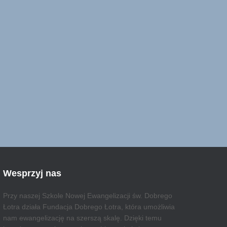
Wesprzyj nas
Przy naszej Szkole Nowej Ewangelizacji św. Dobrego
Łotra działa Fundacja Dobrego Łotra, która umożliwia
nam ewangelizację na szerszą skalę. Dzięki temu