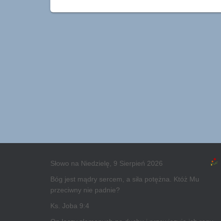
Słowo na Niedzielę, 9 Sierpień 2026
Bóg jest mądry sercem, a siła potężna. Któż Mu
przeciwny nie padnie?
Ks. Joba 9:4