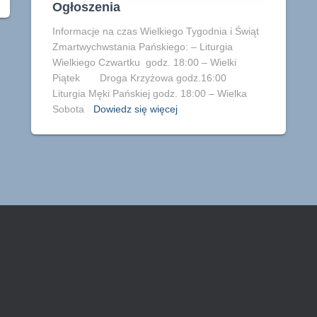
Ogłoszenia
Informacje na czas Wielkiego Tygodnia i Świąt
Zmartwychwstania Pańskiego: – Liturgia
Wielkiego Czwartku godz. 18:00 – Wielki
Piątek Droga Krzyżowa godz.16:00
Liturgia Męki Pańskiej godz. 18:00 – Wielka
Sobota
Dowiedz się więcej