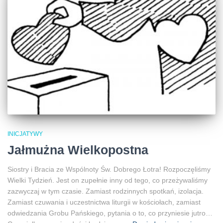
INICJATYWY
Jałmużna Wielkopostna
Siostry i Bracia ze Wspólnoty Św. Dobrego Łotra! Rozpoczęliśmy
Wielki Tydzień. Jest on zupełnie inny od tego, co przeżywaliśmy
zazwyczaj w tym czasie. Zamiast rodzinnych spotkań, izolacja.
Zamiast czuwania i uczestnictwa liturgii w kościołach, zamiast
odwiedzania Grobu Pańskiego, pytania o to, co przyniesie jutro…