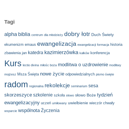
Tagi
dobry łotr
alpha
biblia
Duch Świety
centrum
dla młodzieży
ewangelizacja
ekumenizm
emaus
historia
ewangelizacji
formacja
kazimierzówka
katedra
zbawienia
jan
konferencja
kałków
Kurs
modlitwa o uzdrowienie
lectio divina
miłośc boża
modlitwy
nowe życie
Msza Święta
odpowiedzialnych
mojżesz
pismo święte
radom
rekolekcje
sesa
regionalna
seminarium
skorzeszyce
tydzień
szkolenie
słowo Boże
szkoła
słowo
ewangelizacyjny
uwielbienie
uczeń
wieczór chwały
umiłowany
wspólnota
Życzenia
wsparcie