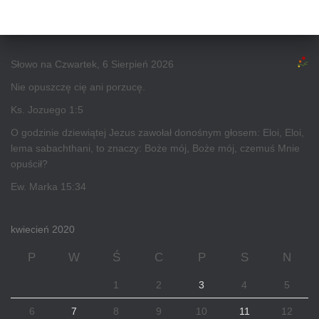
Słowo na Czwartek, 6 Sierpień 2026
Nie opuszczę cię ani porzucę.
Ks. Jozuego 1:5
O godzinie dziewiątej Jezus zawołał donośnym głosem: Eloi, Eloi,
lema sabachthani, to znaczy: Boże mój, Boże mój, czemuś Mnie
opuścił?
Ew. Marka 15:34
kwiecień 2020
P
W
Ś
C
P
S
N
1
2
3
4
5
6
7
8
9
10
11
12