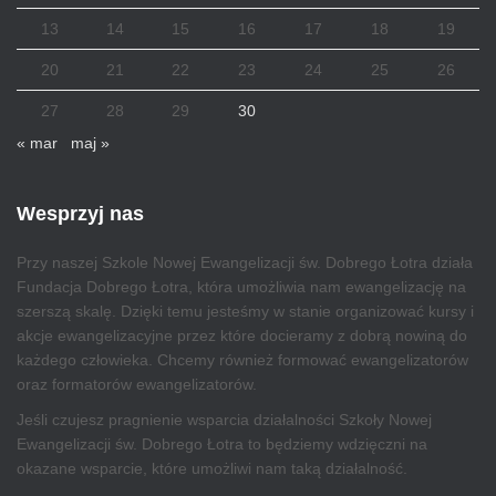
13
14
15
16
17
18
19
20
21
22
23
24
25
26
27
28
29
30
« mar
maj »
Wesprzyj nas
Przy naszej Szkole Nowej Ewangelizacji św. Dobrego Łotra działa
Fundacja Dobrego Łotra, która umożliwia nam ewangelizację na
szerszą skalę. Dzięki temu jesteśmy w stanie organizować kursy i
akcje ewangelizacyjne przez które docieramy z dobrą nowiną do
każdego człowieka. Chcemy również formować ewangelizatorów
oraz formatorów ewangelizatorów.
Jeśli czujesz pragnienie wsparcia działalności Szkoły Nowej
Ewangelizacji św. Dobrego Łotra to będziemy wdzięczni na
okazane wsparcie, które umożliwi nam taką działalność.