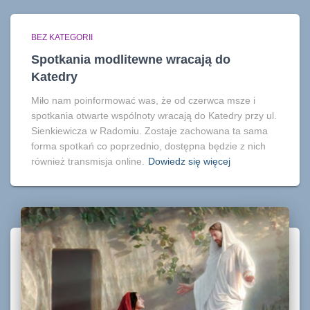
BEZ KATEGORII
Spotkania modlitewne wracają do
Katedry
Miło nam poinformować was, że od czerwca msze i
spotkania otwarte wspólnoty wracają do Katedry przy ul.
Sienkiewicza w Radomiu. Zostaje zachowana ta sama
forma spotkań co poprzednio, dostępna będzie z nich
również transmisja online.
Dowiedz się więcej