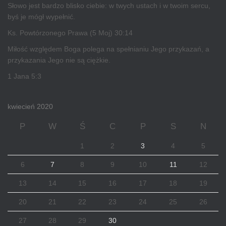
Słowo jest bardzo blisko ciebie: w twych ustach i w twoim sercu,
byś je mógł wypełnić.
Ks. Powtórzonego Prawa (5 Moj) 30:14
Miłość względem Boga polega na spełnianiu Jego przykazań, a
przykazania Jego nie są ciężkie.
1 Jana 5:3
kwiecień 2020
P
W
Ś
C
P
S
N
1
2
3
4
5
6
7
8
9
10
11
12
13
14
15
16
17
18
19
20
21
22
23
24
25
26
27
28
29
30