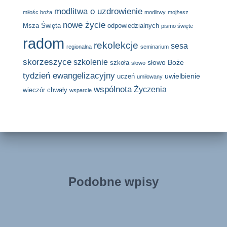
modlitwa o uzdrowienie
miłośc boża
modlitwy
mojżesz
nowe życie
Msza Święta
odpowiedzialnych
pismo święte
radom
rekolekcje
sesa
regionalna
seminarium
skorzeszyce
szkolenie
słowo Boże
szkoła
słowo
tydzień ewangelizacyjny
uwielbienie
uczeń
umiłowany
wspólnota
Życzenia
wieczór chwały
wsparcie
Podobne wpisy