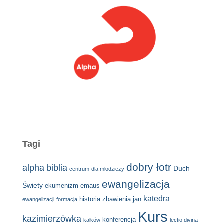
Tagi
dobry łotr
alpha
biblia
Duch
centrum
dla młodzieży
ewangelizacja
Świety
ekumenizm
emaus
katedra
historia zbawienia
jan
ewangelizacji
formacja
Kurs
kazimierzówka
konferencja
kałków
lectio divina