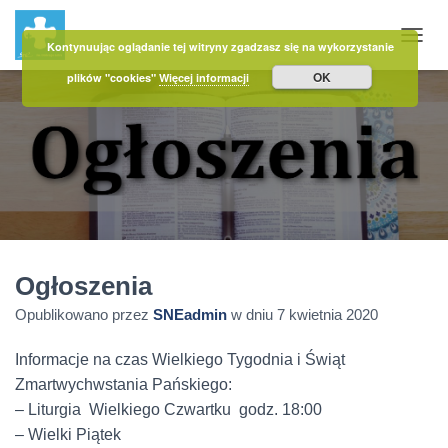
Kontynuując oglądanie tej witryny zgadzasz się na wykorzystanie
PRZE
OK
plików "cookies"
Więcej informacji
Ogłoszenia
Opublikowano przez
SNEadmin
w dniu
7 kwietnia 2020
Informacje na czas Wielkiego Tygodnia i Świąt
Zmartwychwstania Pańskiego:
– Liturgia Wielkiego Czwartku godz. 18:00
– Wielki Piątek