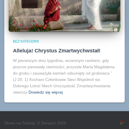
BEZ KATEGORII
Alleluja! Chrystus Zmartwychwstał!
W pierwszym dniu tygodnia, wczesnym rankiem, gdy
jeszcze panowały ciemności, przyszła Maria Magdalena
do grobu i zauważyła kamień odsunięty od grobowca.”
(J 20, 1) Kochani Członkowie Sieci Wspólnot św.
Dobrego Łotra! Niech Uroczystość Zmartwychwstania
otworzy
Dowiedz się więcej
Słowo na Sobotę, 8 Sierpień 2026