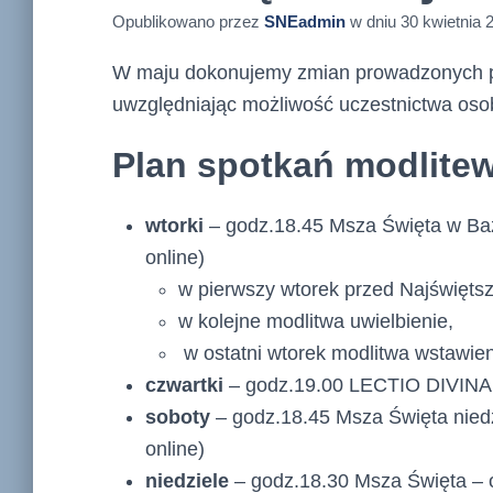
Opublikowano przez
SNEadmin
w dniu
30 kwietnia 
W maju dokonujemy zmian prowadzonych p
uwzględniając możliwość uczestnictwa osobi
Plan spotkań modlitew
wtorki
– godz.18.45 Msza Święta w Bazy
online)
w pierwszy wtorek przed Najświęt
w kolejne modlitwa uwielbienie,
w ostatni wtorek modlitwa wstawie
czwartki
– godz.19.00 LECTIO DIVINA 
soboty
– godz.18.45 Msza Święta niedzi
online)
niedziele
– godz.18.30 Msza Święta – 