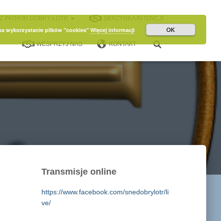
Z PATRON DOBRY ŁOTR
SKRZYNKA INTENCJI
OK
 na wykorzystanie plików "cookies"
Więcej informacji
WESPRZYJ NAS
KONTAKT
Transmisje online
https://www.facebook.com/snedobrylotr/li
ve/