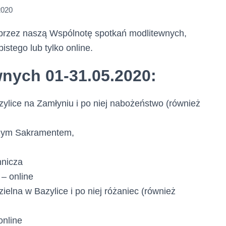
2020
rzez naszą Wspólnotę spotkań modlitewnych,
stego lub tylko online.
nych 01-31.05.2020:
lice na Zamłyniu i po niej nabożeństwo (również
szym Sakramentem,
nnicza
– online
elna w Bazylice i po niej różaniec (również
online