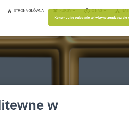
STRONA GŁÓWNA
KURSY
O NAS
NAS
Kontynuując oglądanie tej witryny zgadzasz się
litewne w