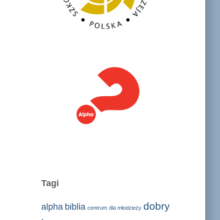
Tagi
dobry
alpha
biblia
centrum
dla młodzieży