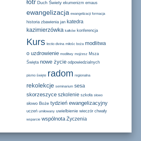
łotr
Duch Świety
ekumenizm
emaus
ewangelizacja
ewangelizacji
formacja
katedra
historia zbawienia
jan
kazimierzówka
konferencja
kałków
Kurs
modlitwa
lectio divina
miłośc boża
o uzdrowienie
Msza
modlitwy
mojżesz
nowe życie
Święta
odpowiedzialnych
radom
pismo święte
regionalna
rekolekcje
sesa
seminarium
skorzeszyce
szkolenie
szkoła
słowo
tydzień ewangelizacyjny
słowo Boże
uwielbienie
uczeń
wieczór chwały
umiłowany
wspólnota
Życzenia
wsparcie