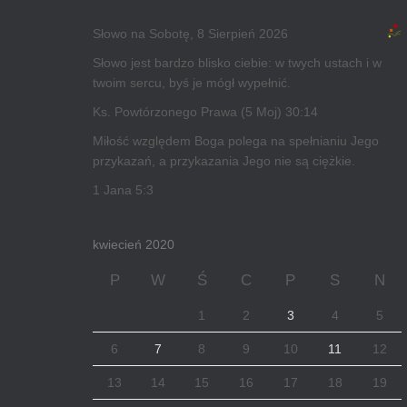
Słowo na Sobotę, 8 Sierpień 2026
Słowo jest bardzo blisko ciebie: w twych ustach i w
twoim sercu, byś je mógł wypełnić.
Ks. Powtórzonego Prawa (5 Moj) 30:14
Miłość względem Boga polega na spełnianiu Jego
przykazań, a przykazania Jego nie są ciężkie.
1 Jana 5:3
kwiecień 2020
P
W
Ś
C
P
S
N
1
2
3
4
5
6
7
8
9
10
11
12
13
14
15
16
17
18
19