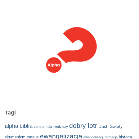
Tagi
dobry łotr
alpha
biblia
Duch Świety
centrum
dla młodzieży
ewangelizacja
ekumenizm
emaus
historia
ewangelizacji
formacja