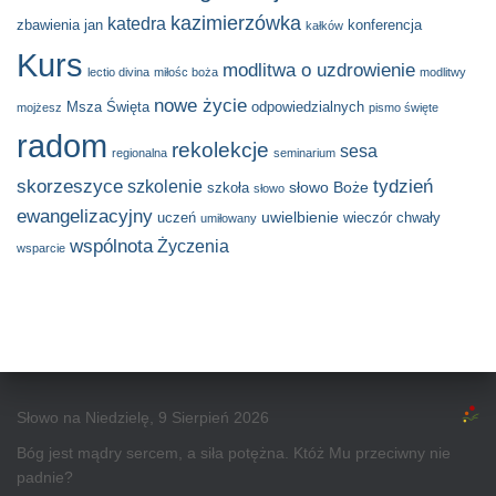
kazimierzówka
katedra
zbawienia
jan
konferencja
kałków
Kurs
modlitwa o uzdrowienie
lectio divina
miłośc boża
modlitwy
nowe życie
Msza Święta
odpowiedzialnych
mojżesz
pismo święte
radom
rekolekcje
sesa
regionalna
seminarium
skorzeszyce
tydzień
szkolenie
słowo Boże
szkoła
słowo
ewangelizacyjny
uwielbienie
uczeń
wieczór chwały
umiłowany
wspólnota
Życzenia
wsparcie
Słowo na Niedzielę, 9 Sierpień 2026
Bóg jest mądry sercem, a siła potężna. Któż Mu przeciwny nie
padnie?