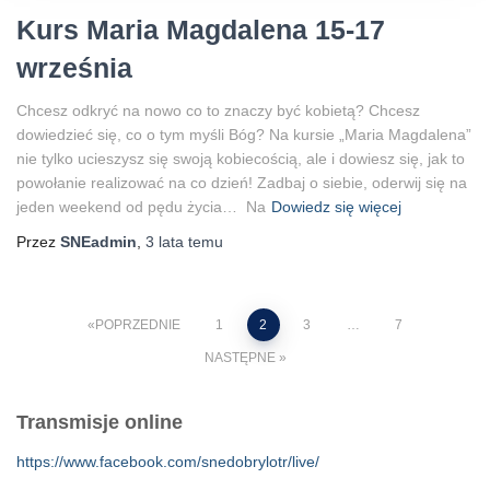
Kurs Maria Magdalena 15-17
września
Chcesz odkryć na nowo co to znaczy być kobietą? Chcesz
dowiedzieć się, co o tym myśli Bóg? Na kursie „Maria Magdalena”
nie tylko ucieszysz się swoją kobiecością, ale i dowiesz się, jak to
powołanie realizować na co dzień! Zadbaj o siebie, oderwij się na
jeden weekend od pędu życia… Na
Dowiedz się więcej
Przez
SNEadmin
,
3 lata
temu
Stronicowanie
POPRZEDNIE
1
2
3
…
7
NASTĘPNE
wpisów
Transmisje online
https://www.facebook.com/snedobrylotr/live/