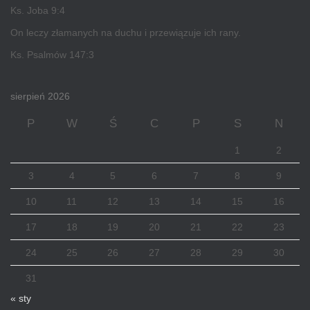
Ks. Joba 9:4
On leczy złamanych na duchu i przewiązuje ich rany.
Ks. Psalmów 147:3
sierpień 2026
P
W
Ś
C
P
S
N
1
2
3
4
5
6
7
8
9
10
11
12
13
14
15
16
17
18
19
20
21
22
23
24
25
26
27
28
29
30
31
« sty