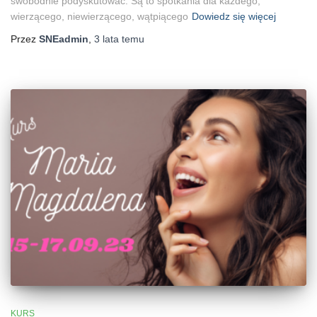
swobodnie podyskutować. Są to spotkania dla każdego,
wierzącego, niewierzącego, wątpiącego
Dowiedz się więcej
Przez
SNEadmin
,
3 lata
temu
KURS